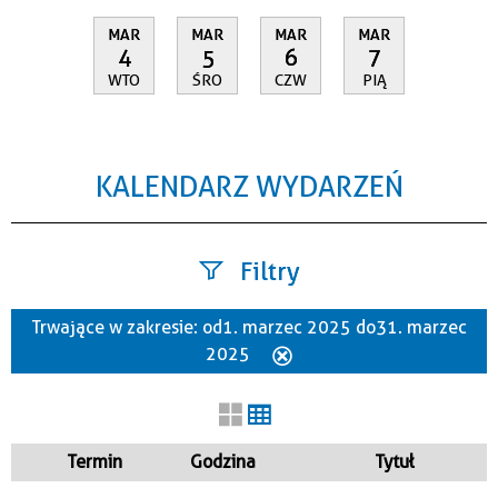
MAR
MAR
MAR
MAR
4
5
6
7
WTO
ŚRO
CZW
PIĄ
KALENDARZ WYDARZEŃ
Filtry
Trwające w zakresie:
od 1. marzec 2025 do 31. marzec
Szukana fraza
2025
Usuń
ten
filtr
Kategoria
Termin
Godzina
Tytuł