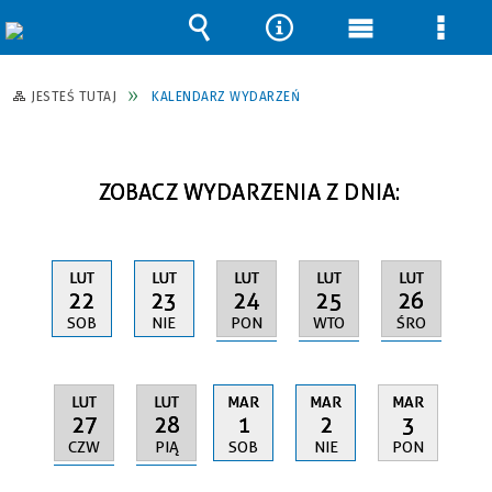
Wyszukiwarka
Narzędzia
Menu
Men
główne
szcz
JESTEŚ TUTAJ
KALENDARZ WYDARZEŃ
ZOBACZ WYDARZENIA Z DNIA:
LUT
LUT
LUT
LUT
LUT
24
25
26
22
23
PON
WTO
ŚRO
SOB
NIE
LUT
LUT
MAR
MAR
MAR
27
28
1
2
3
CZW
PIĄ
SOB
NIE
PON