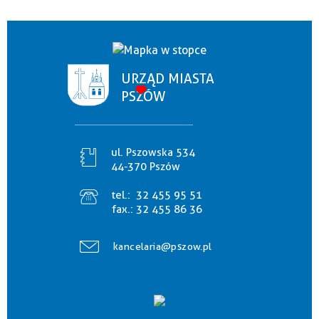
URZĄD MIASTA
PSZÓW
ul. Pszowska 534
44-370 Pszów
tel.:
32 455 95 51
fax.:
32 455 86 36
kancelaria@pszow.pl