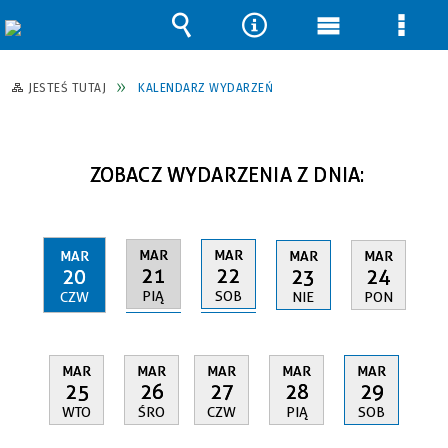
Wyszukiwarka
Narzędzia
Menu
Men
główne
szcz
JESTEŚ TUTAJ
KALENDARZ WYDARZEŃ
ZOBACZ WYDARZENIA Z DNIA:
MAR
MAR
MAR
MAR
MAR
21
22
20
23
24
PIĄ
SOB
CZW
NIE
PON
MAR
MAR
MAR
MAR
MAR
25
26
27
28
29
WTO
ŚRO
CZW
PIĄ
SOB