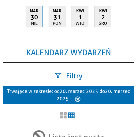
MAR
MAR
KWI
KWI
30
31
1
2
NIE
PON
WTO
ŚRO
KALENDARZ WYDARZEŃ
Filtry
Trwające w zakresie:
od 20. marzec 2025 do 20. marzec
Szukana fraza
2025
Usuń
ten
filtr
Kategoria
Lista jest pusta