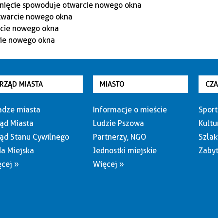
RZĄD MIASTA
MIASTO
CZ
dze miasta
Informacje o mieście
Sport
ąd Miasta
Ludzie Pszowa
Kultu
ąd Stanu Cywilnego
Partnerzy, NGO
Szlak
a Miejska
Jednostki miejskie
Zabyt
cej »
Więcej »