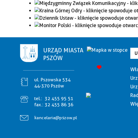
URZĄD MIASTA
U
PSZÓW
Wła
Urz
ul. Pszowska 534
44-370 Pszów
Urz
Rad
tel.:
32 455 95 51
Wię
fax.:
32 455 86 36
kancelaria@pszow.pl