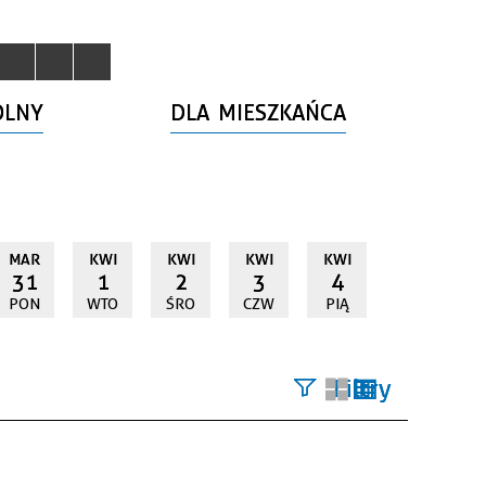
OLNY
DLA MIESZKAŃCA
MAR
KWI
KWI
KWI
KWI
31
1
2
3
4
PON
WTO
ŚRO
CZW
PIĄ
Filtry
Szukana
fraza