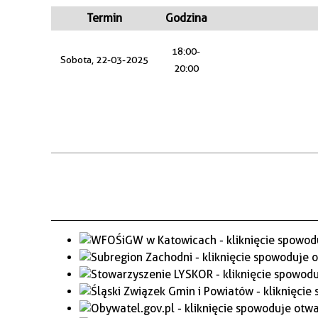
WAŻNE TELEFONY
PRZESTRZENNE
Termin
Godzina
GAZETA SAMORZĄDOWA
18:00-
Sobota, 22-03-2025
"PSZOW.PL"
20:00