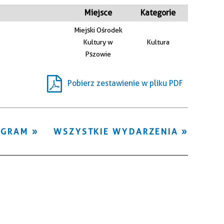
Kategoria
Miejsce
Kategorie
Miejski Ośrodek
Trwające w
Kultury w
Kultura
—
zakresie
Pszowie
Miejsce
Pobierz zestawienie w pliku PDF
Organizator
OGRAM
WSZYSTKIE WYDARZENIA