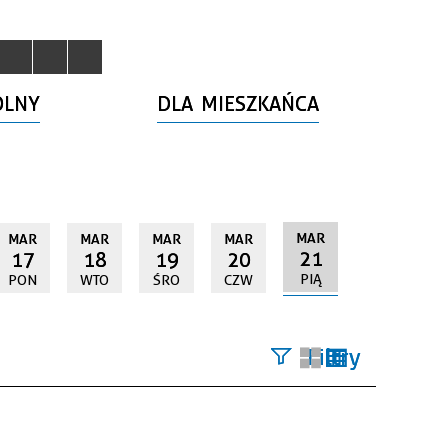
OLNY
DLA MIESZKAŃCA
MAR
MAR
MAR
MAR
MAR
21
17
18
19
20
PIĄ
PON
WTO
ŚRO
CZW
Filtry
Szukana
fraza