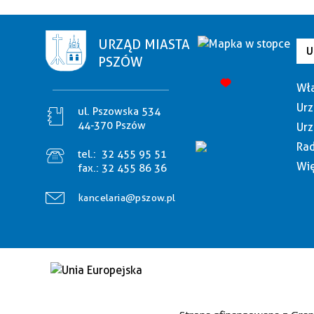
URZĄD MIASTA
U
PSZÓW
Wła
Urz
ul. Pszowska 534
44-370 Pszów
Urz
Rad
tel.:
32 455 95 51
Wię
fax.:
32 455 86 36
kancelaria@pszow.pl