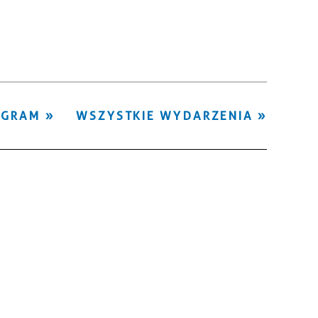
Kategoria
Trwające w
—
zakresie
Miejsce
OGRAM
WSZYSTKIE WYDARZENIA
Organizator