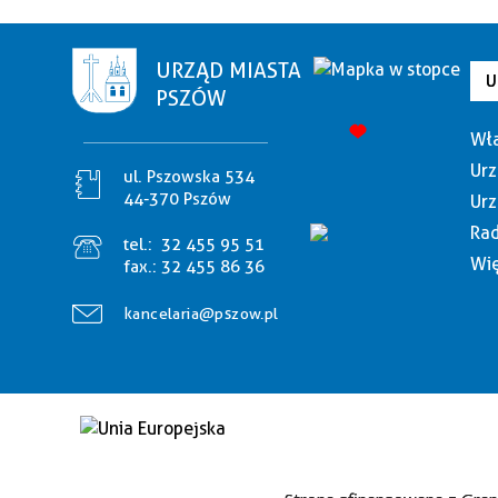
URZĄD MIASTA
U
PSZÓW
Wła
Urz
ul. Pszowska 534
44-370 Pszów
Urz
Rad
tel.:
32 455 95 51
Wię
fax.:
32 455 86 36
kancelaria@pszow.pl