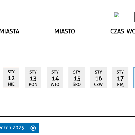
MIASTA
MIASTO
CZAS W
STY
STY
STY
STY
STY
STY
12
13
14
15
16
17
NIE
PON
WTO
ŚRO
CZW
PIĄ
styczeń 2025
Usuń