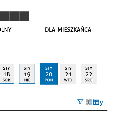
OLNY
DLA MIESZKAŃCA
STY
STY
STY
STY
STY
18
19
20
21
22
SOB
NIE
PON
WTO
ŚRO
Filtry
Szukana
fraza