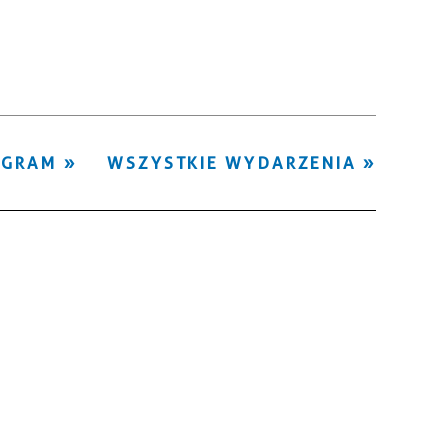
Kategoria
Trwające w
—
zakresie
Miejsce
OGRAM
WSZYSTKIE WYDARZENIA
Organizator