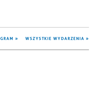
Kategoria
Trwające w
—
zakresie
Miejsce
OGRAM
WSZYSTKIE WYDARZENIA
Organizator