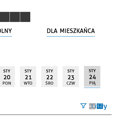
OLNY
DLA MIESZKAŃCA
STY
STY
STY
STY
STY
24
20
21
22
23
PIĄ
PON
WTO
ŚRO
CZW
Filtry
Szukana
fraza