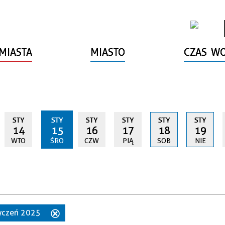
MIASTA
MIASTO
CZAS W
STY
STY
STY
STY
STY
STY
14
15
16
17
18
19
WTO
ŚRO
CZW
PIĄ
SOB
NIE
styczeń 2025
Usuń