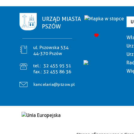
URZĄD MIASTA
U
PSZÓW
Wła
Urz
ul. Pszowska 534
44-370 Pszów
Urz
Rad
tel.:
32 455 95 51
Wię
fax.:
32 455 86 36
kancelaria@pszow.pl