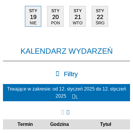
STY
STY
STY
STY
19
20
21
22
NIE
PON
WTO
ŚRO
KALENDARZ WYDARZEŃ
Filtry
Trwające w zakresie:
od 12. styczeń 2025 do 12. styczeń
Szukana fraza
2025
Usuń
ten
filtr
Kategoria
Termin
Godzina
Tytuł