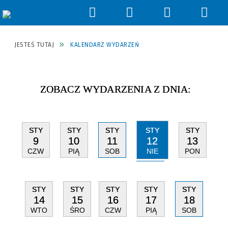
Wyszukiwarka
Narzędzia
Menu
Men
główne
szcz
JESTEŚ TUTAJ
KALENDARZ WYDARZEŃ
ZOBACZ WYDARZENIA Z DNIA:
STY
STY
STY
STY
STY
12
9
10
11
13
NIE
CZW
PIĄ
SOB
PON
STY
STY
STY
STY
STY
14
15
16
17
18
WTO
ŚRO
CZW
PIĄ
SOB