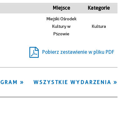
Kategoria
Miejsce
Kategorie
Miejski Ośrodek
Trwające w
Kultury w
Kultura
—
zakresie
Pszowie
Miejsce
Pobierz zestawienie w pliku PDF
Organizator
OGRAM
WSZYSTKIE WYDARZENIA