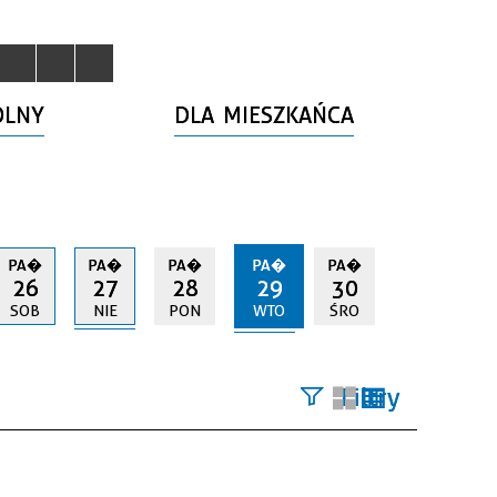
OLNY
DLA MIESZKAŃCA
PA�
PA�
PA�
PA�
PA�
26
27
28
29
30
SOB
NIE
PON
WTO
ŚRO
Filtry
Szukana
fraza