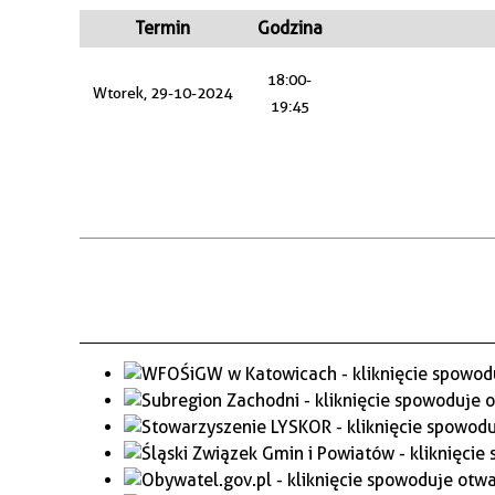
WAŻNE TELEFONY
PRZESTRZENNE
Termin
Godzina
GAZETA SAMORZĄDOWA
18:00-
Wtorek, 29-10-2024
"PSZOW.PL"
19:45