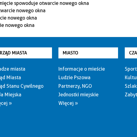
RZĄD MIASTA
MIASTO
CZ
dze miasta
Informacje o mieście
Sport
ąd Miasta
Ludzie Pszowa
Kultu
ąd Stanu Cywilnego
Partnerzy, NGO
Szlak
a Miejska
Jednostki miejskie
Zabyt
cej »
Więcej »