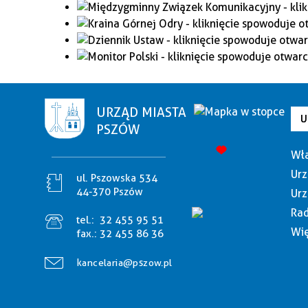
URZĄD MIASTA
U
PSZÓW
Wła
Urz
ul. Pszowska 534
44-370 Pszów
Urz
Rad
tel.:
32 455 95 51
Wię
fax.:
32 455 86 36
kancelaria@pszow.pl