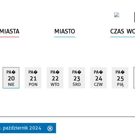
MIASTA
MIASTO
CZAS W
PA�
PA�
PA�
PA�
PA�
PA�
20
21
22
23
24
25
NIE
PON
WTO
ŚRO
CZW
PIĄ
9. październik 2024
Usuń