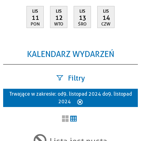
LIS
LIS
LIS
LIS
11
12
13
14
PON
WTO
ŚRO
CZW
KALENDARZ WYDARZEŃ
Filtry
Trwające w zakresie:
od 9. listopad 2024 do 9. listopad
Szukana fraza
2024
Usuń
ten
filtr
Kategoria
Lista jest pusta