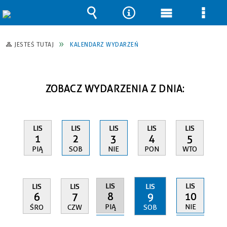
Wyszukiwarka
Narzędzia
Menu
Men
główne
szcz
JESTEŚ TUTAJ
KALENDARZ WYDARZEŃ
ZOBACZ WYDARZENIA Z DNIA:
LIS
LIS
LIS
LIS
LIS
1
2
3
4
5
PIĄ
SOB
NIE
PON
WTO
LIS
LIS
LIS
LIS
LIS
8
10
6
7
9
PIĄ
NIE
ŚRO
CZW
SOB