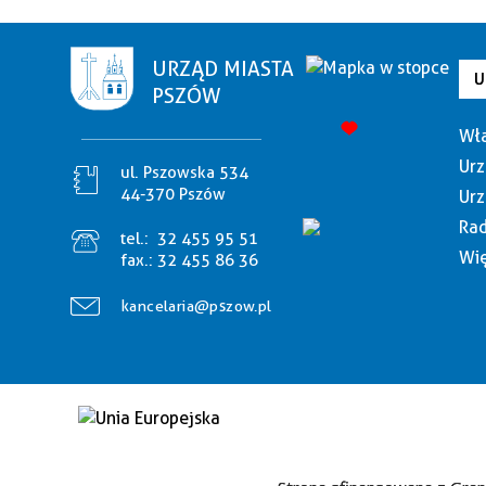
URZĄD MIASTA
U
PSZÓW
Wła
Urz
ul. Pszowska 534
44-370 Pszów
Urz
Rad
tel.:
32 455 95 51
Wię
fax.:
32 455 86 36
kancelaria@pszow.pl