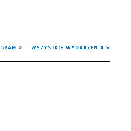
Kategoria
Trwające w
—
zakresie
Miejsce
OGRAM
WSZYSTKIE WYDARZENIA
Organizator