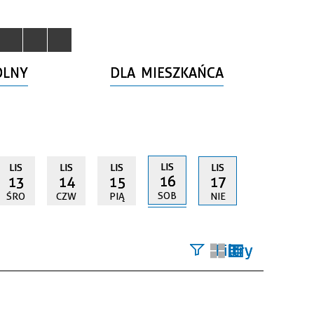
OLNY
DLA MIESZKAŃCA
LIS
LIS
LIS
LIS
LIS
16
13
14
15
17
SOB
ŚRO
CZW
PIĄ
NIE
Filtry
Szukana
fraza