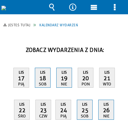
Wyszukiwarka
Narzędzia
Menu
Men
główne
szcz
JESTEŚ TUTAJ
KALENDARZ WYDARZEŃ
ZOBACZ WYDARZENIA Z DNIA:
LIS
LIS
LIS
LIS
LIS
17
18
19
20
21
PIĄ
SOB
NIE
PON
WTO
LIS
LIS
LIS
LIS
LIS
22
23
24
25
26
ŚRO
CZW
PIĄ
SOB
NIE