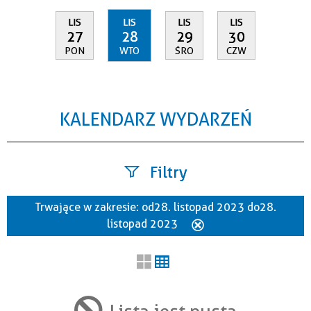
LIS
LIS
LIS
LIS
27
28
29
30
PON
WTO
ŚRO
CZW
KALENDARZ WYDARZEŃ
Filtry
Trwające w zakresie:
od 28. listopad 2023 do 28.
Szukana fraza
listopad 2023
Usuń
ten
filtr
Kategoria
Lista jest pusta