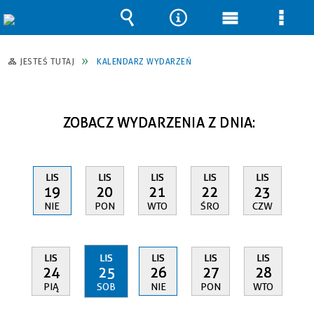
Wyszukiwarka
Narzędzia
Menu
Men
główne
szcz
JESTEŚ TUTAJ
KALENDARZ WYDARZEŃ
ZOBACZ WYDARZENIA Z DNIA:
LIS
LIS
LIS
LIS
LIS
19
20
21
22
23
NIE
PON
WTO
ŚRO
CZW
LIS
LIS
LIS
LIS
LIS
24
25
26
27
28
PIĄ
SOB
NIE
PON
WTO