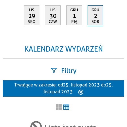
GRU
LIS
LIS
GRU
2
29
30
1
SOB
ŚRO
CZW
PIĄ
KALENDARZ WYDARZEŃ
Filtry
Trwające w zakresie:
od 25. listopad 2023 do 25.
Szukana fraza
listopad 2023
Usuń
ten
filtr
Kategoria