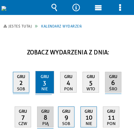
Wyszukiwarka
Narzędzia
Menu
Men
główne
szcz
JESTEŚ TUTAJ
KALENDARZ WYDARZEŃ
ZOBACZ WYDARZENIA Z DNIA:
GRU
GRU
GRU
GRU
GRU
2
3
6
4
5
SOB
NIE
ŚRO
PON
WTO
GRU
GRU
GRU
GRU
GRU
8
7
9
10
11
PIĄ
CZW
SOB
NIE
PON