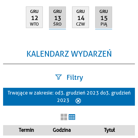
GRU
GRU
GRU
GRU
13
15
12
14
ŚRO
PIĄ
WTO
CZW
KALENDARZ WYDARZEŃ
Filtry
Trwające w zakresie:
od 3. grudzień 2023 do 3. grudzień
Szukana fraza
2023
Usuń
ten
filtr
Kategoria
Termin
Godzina
Tytuł