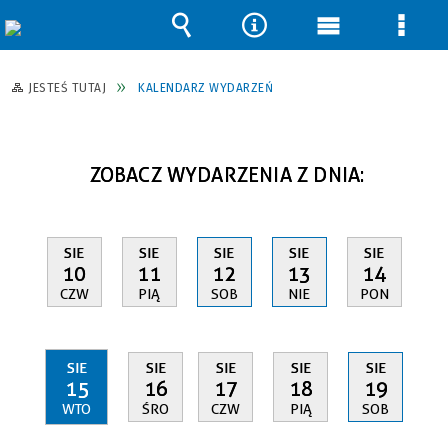
Wyszukiwarka
Narzędzia
Menu
Men
główne
szcz
JESTEŚ TUTAJ
KALENDARZ WYDARZEŃ
ZOBACZ WYDARZENIA Z DNIA:
SIE
SIE
SIE
SIE
SIE
10
11
12
13
14
CZW
PIĄ
SOB
NIE
PON
SIE
SIE
SIE
SIE
SIE
15
16
17
18
19
WTO
ŚRO
CZW
PIĄ
SOB