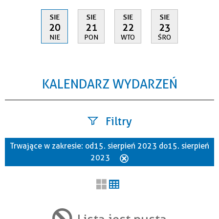
SIE
SIE
SIE
SIE
20
21
22
23
NIE
PON
WTO
ŚRO
KALENDARZ WYDARZEŃ
Filtry
Trwające w zakresie:
od 15. sierpień 2023 do 15. sierpień
Szukana fraza
2023
Usuń
ten
filtr
Kategoria
Lista jest pusta