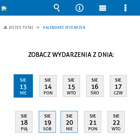
Wyszukiwarka
Narzędzia
Menu
Men
główne
szcz
JESTEŚ TUTAJ
KALENDARZ WYDARZEŃ
ZOBACZ WYDARZENIA Z DNIA:
SIE
SIE
SIE
SIE
SIE
13
14
15
16
17
NIE
PON
WTO
ŚRO
CZW
SIE
SIE
SIE
SIE
SIE
18
19
20
21
22
PIĄ
SOB
NIE
PON
WTO