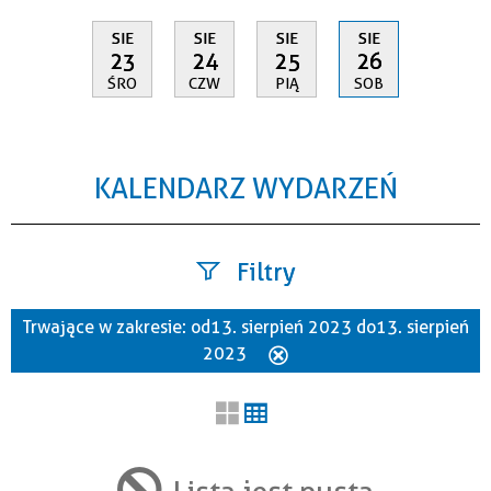
SIE
SIE
SIE
SIE
23
24
25
26
ŚRO
CZW
PIĄ
SOB
KALENDARZ WYDARZEŃ
Filtry
Trwające w zakresie:
od 13. sierpień 2023 do 13. sierpień
Szukana fraza
2023
Usuń
ten
filtr
Kategoria
Lista jest pusta