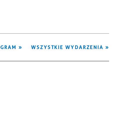
Kategoria
Trwające w
—
zakresie
Miejsce
OGRAM
WSZYSTKIE WYDARZENIA
Organizator