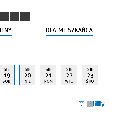
OLNY
DLA MIESZKAŃCA
SIE
SIE
SIE
SIE
SIE
19
20
21
22
23
SOB
NIE
PON
WTO
ŚRO
Filtry
Szukana
fraza