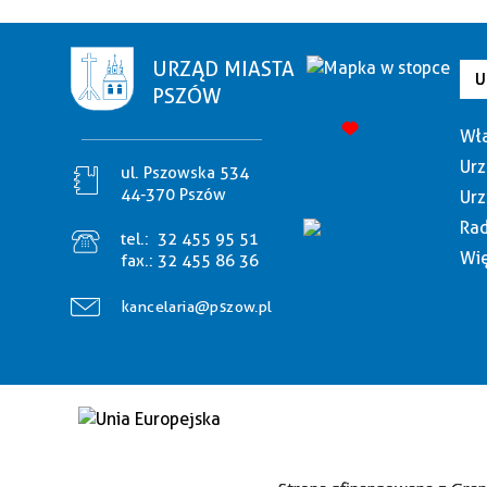
URZĄD MIASTA
U
PSZÓW
Wła
Urz
ul. Pszowska 534
44-370 Pszów
Urz
Rad
tel.:
32 455 95 51
Wię
fax.:
32 455 86 36
kancelaria@pszow.pl