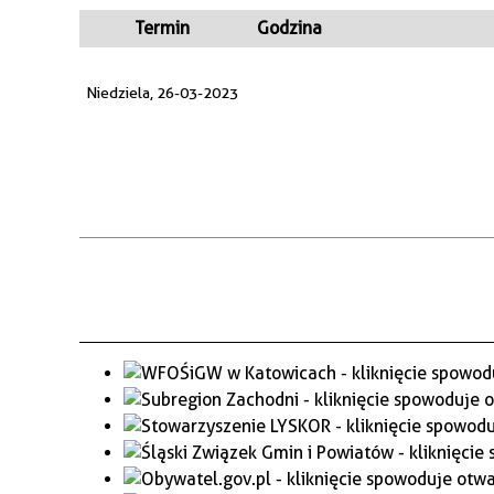
WAŻNE TELEFONY
PRZESTRZENNE
Termin
Godzina
GAZETA SAMORZĄDOWA
Niedziela, 26-03-2023
"PSZOW.PL"