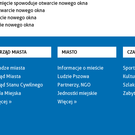
RZĄD MIASTA
MIASTO
CZ
dze miasta
Informacje o mieście
Sport
ąd Miasta
Ludzie Pszowa
Kultu
ąd Stanu Cywilnego
Partnerzy, NGO
Szlak
a Miejska
Jednostki miejskie
Zabyt
cej »
Więcej »