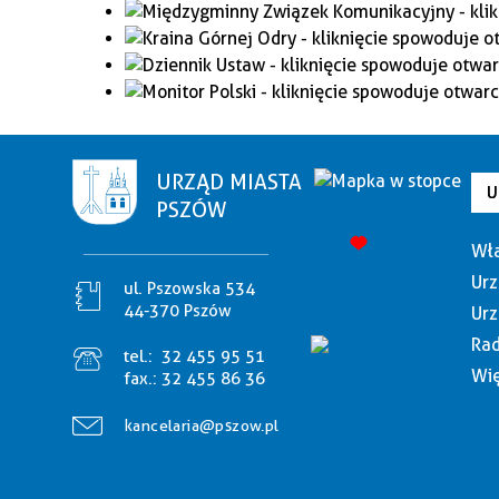
URZĄD MIASTA
U
PSZÓW
Wła
Urz
ul. Pszowska 534
44-370 Pszów
Urz
Rad
tel.:
32 455 95 51
Wię
fax.:
32 455 86 36
kancelaria@pszow.pl