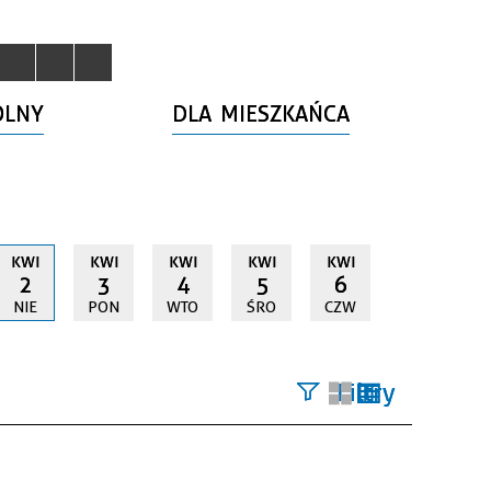
OLNY
DLA MIESZKAŃCA
KWI
KWI
KWI
KWI
KWI
2
3
4
5
6
NIE
PON
WTO
ŚRO
CZW
Filtry
Szukana
fraza