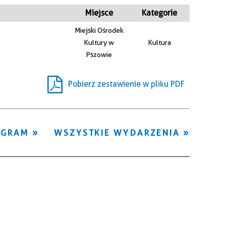
Kategoria
Miejsce
Kategorie
Miejski Ośrodek
Trwające w
Kultury w
Kultura
—
zakresie
Pszowie
Miejsce
Pobierz zestawienie w pliku PDF
Organizator
OGRAM
WSZYSTKIE WYDARZENIA