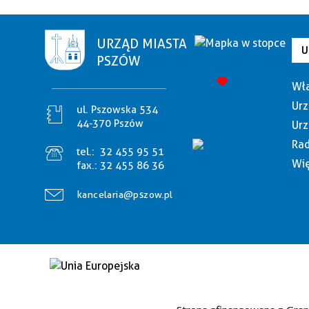
URZĄD MIASTA
U
PSZÓW
Wła
Urz
ul. Pszowska 534
44-370 Pszów
Urz
Rad
tel.:
32 455 95 51
Wię
fax.:
32 455 86 36
kancelaria@pszow.pl