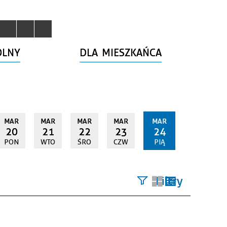
OLNY
DLA MIESZKAŃCA
MAR
MAR
MAR
MAR
MAR
20
21
22
23
24
PON
WTO
ŚRO
CZW
PIĄ
Filtry
Szukana
fraza