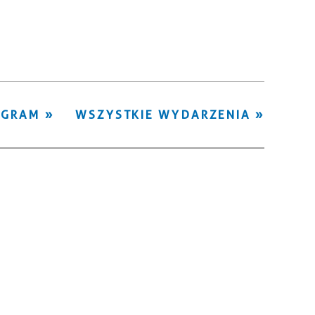
Kategoria
Trwające w
—
zakresie
Miejsce
OGRAM
WSZYSTKIE WYDARZENIA
Organizator