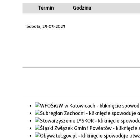
WAŻNE TELEFONY
PRZESTRZENNE
Termin
Godzina
GAZETA SAMORZĄDOWA
Sobota, 25-03-2023
"PSZOW.PL"