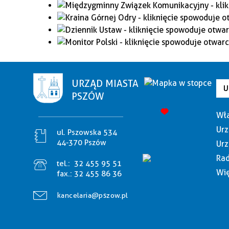
URZĄD MIASTA
U
PSZÓW
Wła
Urz
ul. Pszowska 534
44-370 Pszów
Urz
Rad
tel.:
32 455 95 51
Wię
fax.:
32 455 86 36
kancelaria@pszow.pl