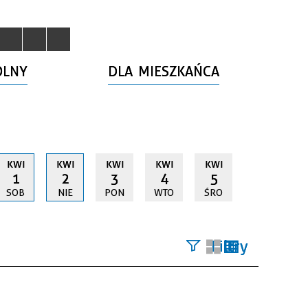
OLNY
DLA MIESZKAŃCA
KWI
KWI
KWI
KWI
KWI
1
2
3
4
5
SOB
NIE
PON
WTO
ŚRO
Filtry
Szukana
fraza