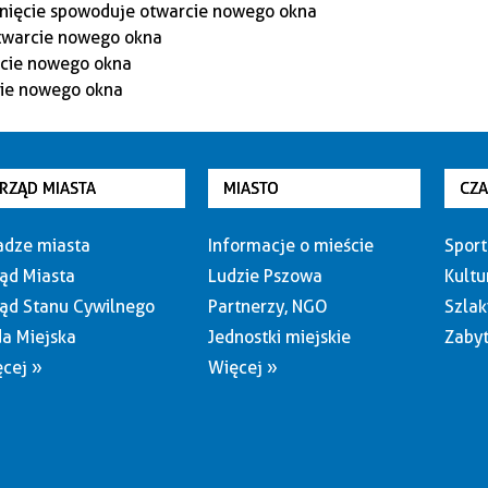
RZĄD MIASTA
MIASTO
CZ
dze miasta
Informacje o mieście
Sport
ąd Miasta
Ludzie Pszowa
Kultu
ąd Stanu Cywilnego
Partnerzy, NGO
Szlak
a Miejska
Jednostki miejskie
Zabyt
cej »
Więcej »