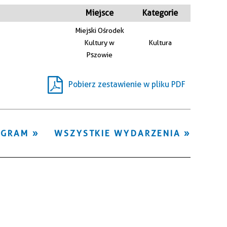
Kategoria
Miejsce
Kategorie
Miejski Ośrodek
Trwające w
Kultury w
Kultura
—
zakresie
Pszowie
Miejsce
Pobierz zestawienie w pliku PDF
Organizator
OGRAM
WSZYSTKIE WYDARZENIA