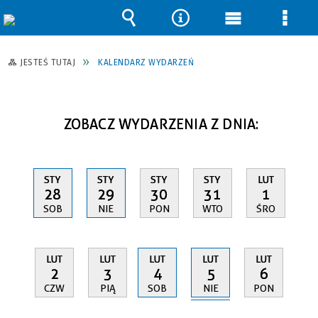
Wyszukiwarka
Narzędzia
Menu
Men
główne
szcz
JESTEŚ TUTAJ
KALENDARZ WYDARZEŃ
ZOBACZ WYDARZENIA Z DNIA:
STY
STY
STY
STY
LUT
28
29
30
31
1
SOB
NIE
PON
WTO
ŚRO
LUT
LUT
LUT
LUT
LUT
5
2
3
4
6
NIE
CZW
PIĄ
SOB
PON