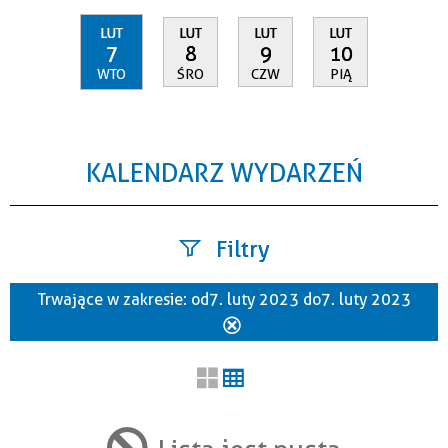
LUT
LUT
LUT
LUT
7
8
9
10
WTO
ŚRO
CZW
PIĄ
KALENDARZ WYDARZEŃ
Filtry
Trwające w zakresie:
od 7. luty 2023 do 7. luty 2023
Szukana fraza
Usuń
ten
filtr
Kategoria