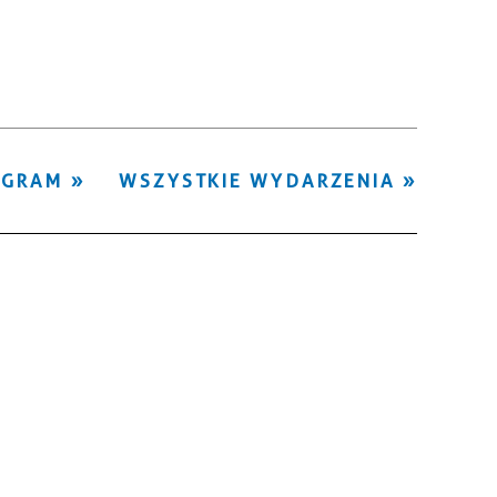
Kategoria
Trwające w
—
zakresie
Miejsce
OGRAM
WSZYSTKIE WYDARZENIA
Organizator