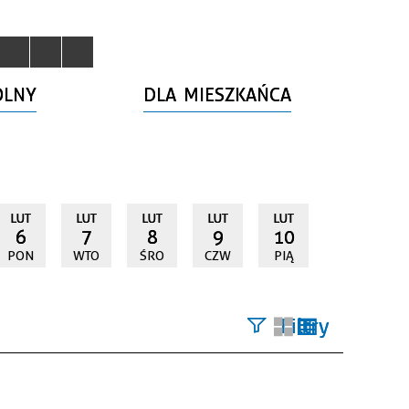
OLNY
DLA MIESZKAŃCA
LUT
LUT
LUT
LUT
LUT
6
7
8
9
10
PON
WTO
ŚRO
CZW
PIĄ
Filtry
Szukana
fraza