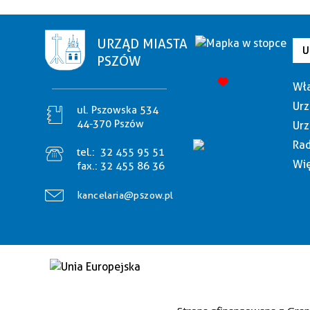
URZĄD MIASTA
U
PSZÓW
Wła
Urz
ul. Pszowska 534
44-370 Pszów
Urz
Rad
tel.:
32 455 95 51
Wię
fax.:
32 455 86 36
kancelaria@pszow.pl