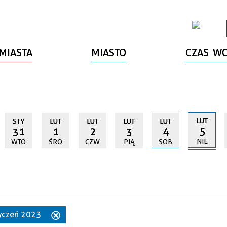
MIASTA
MIASTO
CZAS W
LUT
STY
LUT
LUT
LUT
LUT
5
31
1
2
3
4
NIE
WTO
ŚRO
CZW
PIĄ
SOB
styczeń 2023
Usuń