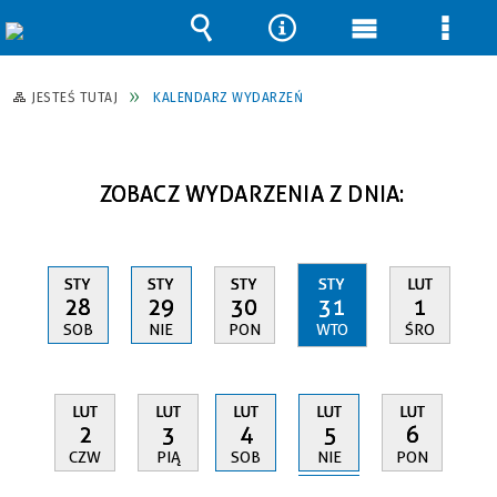
Wyszukiwarka
Narzędzia
Menu
Men
główne
szcz
JESTEŚ TUTAJ
KALENDARZ WYDARZEŃ
ZOBACZ WYDARZENIA Z DNIA:
STY
STY
STY
STY
LUT
28
29
30
31
1
SOB
NIE
PON
WTO
ŚRO
LUT
LUT
LUT
LUT
LUT
5
2
3
4
6
NIE
CZW
PIĄ
SOB
PON