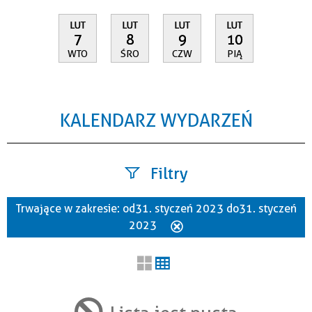
LUT
LUT
LUT
LUT
7
8
9
10
WTO
ŚRO
CZW
PIĄ
KALENDARZ WYDARZEŃ
Filtry
Trwające w zakresie:
od 31. styczeń 2023 do 31. styczeń
Szukana fraza
2023
Usuń
ten
filtr
Kategoria