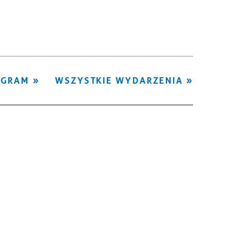
Kategoria
Trwające w
—
zakresie
Miejsce
OGRAM
WSZYSTKIE WYDARZENIA
Organizator