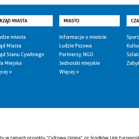
RZĄD MIASTA
MIASTO
CZ
dze miasta
Informacje o mieście
Sport
ąd Miasta
Ludzie Pszowa
Kultu
ąd Stanu Cywilnego
Partnerzy, NGO
Szlak
a Miejska
Jednostki miejskie
Zabyt
cej »
Więcej »
tu w ramach projektu "Cyfrowa Gmina" ze środków Unii Europejs