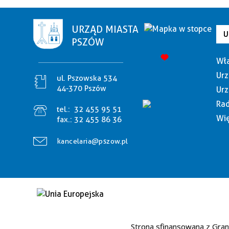
URZĄD MIASTA
U
PSZÓW
Wła
Urz
ul. Pszowska 534
44-370 Pszów
Urz
Rad
tel.:
32 455 95 51
Wię
fax.:
32 455 86 36
kancelaria@pszow.pl
Strona sfinansowana z Gran