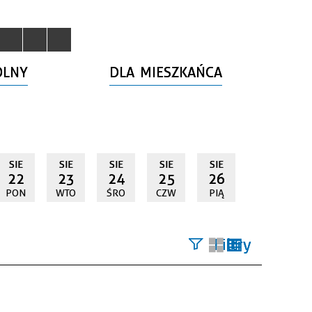
OLNY
DLA MIESZKAŃCA
SIE
SIE
SIE
SIE
SIE
22
23
24
25
26
PON
WTO
ŚRO
CZW
PIĄ
Filtry
Szukana
fraza