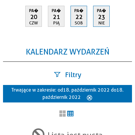
PA�
PA�
PA�
PA�
20
21
22
23
CZW
PIĄ
SOB
NIE
KALENDARZ WYDARZEŃ
Filtry
Trwające w zakresie:
od 18. październik 2022 do 18.
Szukana fraza
październik 2022
Usuń
ten
filtr
Kategoria
Lista jest pusta