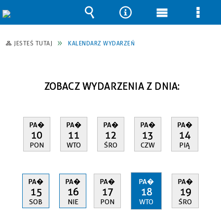
Wyszukiwarka
Narzędzia
Menu
Men
główne
szcz
JESTEŚ TUTAJ
KALENDARZ WYDARZEŃ
ZOBACZ WYDARZENIA Z DNIA:
PA�
PA�
PA�
PA�
PA�
10
11
12
13
14
PON
WTO
ŚRO
CZW
PIĄ
PA�
PA�
PA�
PA�
PA�
15
16
17
18
19
SOB
NIE
PON
WTO
ŚRO