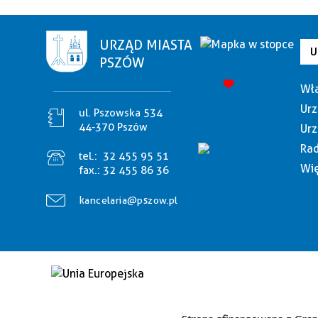
URZĄD MIASTA
U
PSZÓW
Wła
Urz
ul. Pszowska 534
44-370 Pszów
Urz
Rad
tel.:
32 455 95 51
Wię
fax.:
32 455 86 36
kancelaria@pszow.pl