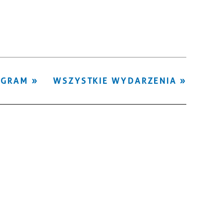
Kategoria
Trwające w
—
zakresie
Miejsce
OGRAM
WSZYSTKIE WYDARZENIA
Organizator