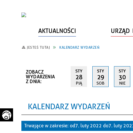
AKTUALNOŚCI
URZĄD 
JESTEŚ TUTAJ
KALENDARZ WYDARZEŃ
WŁADZE MIASTA
INFORMACJE O MIEŚCIE
SPORT
ZAŁATW SPRAWĘ
URZĄD MIASTA
LUDZIE PSZOWA
KULTURA
ZDROWIE
STY
STY
STY
ZOBACZ
URZĄD STANU CYWILNEGO
PARTNERZY, NGO
SZLAKI TURYSTYCZNE
BEZPIECZEŃSTWO
28
29
30
WYDARZENIA
Z DNIA:
PIĄ
SOB
NIE
RADA MIEJSKA
JEDNOSTKI MIEJSKIE
ZABYTKI
ZWIERZĘTA W GMINIE
BUDŻET MIASTA
EDUKACJA
POMIAR SATYSFAKCJI KLIENTA
KALENDARZ WYDARZEŃ
STRATEGIE, PLANY, PROGRAMY
INWESTYCJE MIEJSKIE
INFORMATOR
FUNDUSZE ZEWNĘTRZNE
POWIATOWY LIDER
KOMUNIKACJA I TRANSPORT
Trwające w zakresie:
od 7. luty 2022 do 7. luty 20
PRZEDSIĘBIORCZOŚCI
ZAGOSPODAROWANIE