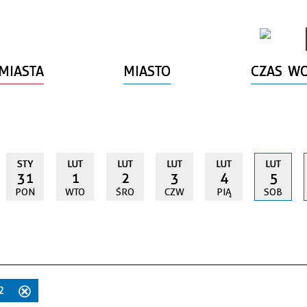
MIASTA
MIASTO
CZAS W
STY
LUT
LUT
LUT
LUT
LUT
31
1
2
3
4
5
PON
WTO
ŚRO
CZW
PIĄ
SOB
22
Usuń