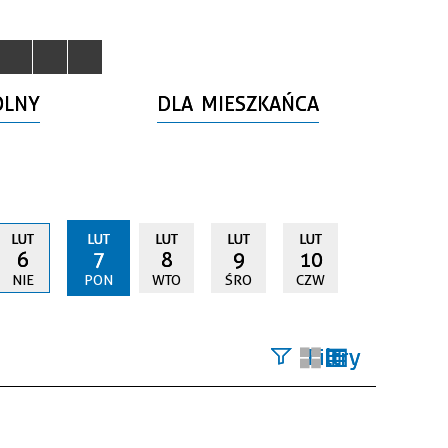
OLNY
DLA MIESZKAŃCA
LUT
LUT
LUT
LUT
LUT
6
7
8
9
10
NIE
PON
WTO
ŚRO
CZW
Filtry
Szukana
fraza