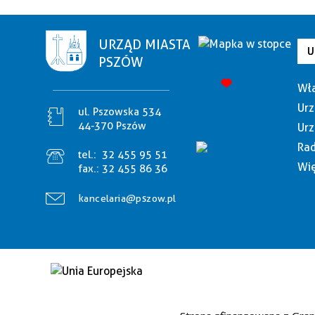
URZĄD MIASTA
U
PSZÓW
Wła
Urz
ul. Pszowska 534
44-370 Pszów
Urz
Rad
tel.:
32 455 95 51
Wię
fax.:
32 455 86 36
kancelaria@pszow.pl