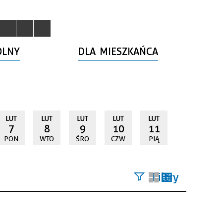
OLNY
DLA MIESZKAŃCA
LUT
LUT
LUT
LUT
LUT
7
8
9
10
11
PON
WTO
ŚRO
CZW
PIĄ
Filtry
Szukana
fraza