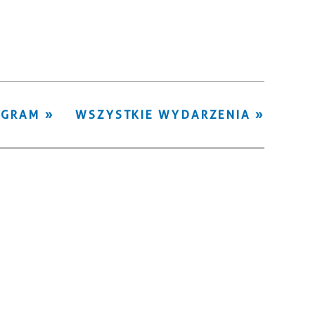
Kategoria
Trwające w
—
zakresie
Miejsce
OGRAM
WSZYSTKIE WYDARZENIA
Organizator