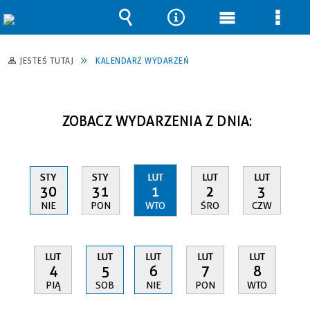
Wyszukiwarka
Narzędzia
Menu
Men
główne
szcz
JESTEŚ TUTAJ
KALENDARZ WYDARZEŃ
ZOBACZ WYDARZENIA Z DNIA:
STY
STY
LUT
LUT
LUT
30
31
1
2
3
NIE
PON
WTO
ŚRO
CZW
LUT
LUT
LUT
LUT
LUT
4
5
6
7
8
PIĄ
SOB
NIE
PON
WTO