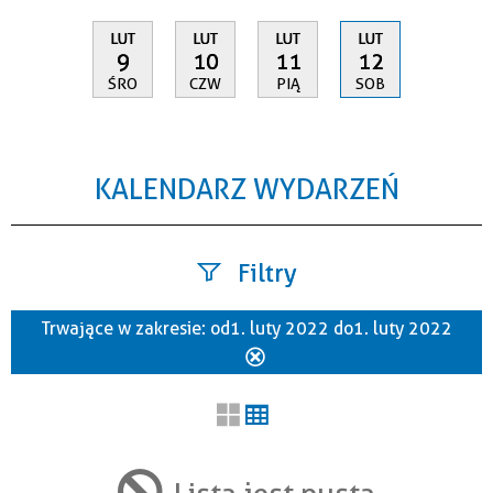
LUT
LUT
LUT
LUT
9
10
11
12
ŚRO
CZW
PIĄ
SOB
KALENDARZ WYDARZEŃ
Filtry
Trwające w zakresie:
od 1. luty 2022 do 1. luty 2022
Szukana fraza
Usuń
ten
filtr
Kategoria
Lista jest pusta