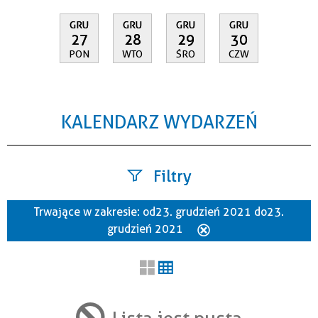
GRU
GRU
GRU
GRU
27
28
29
30
PON
WTO
ŚRO
CZW
KALENDARZ WYDARZEŃ
Filtry
Trwające w zakresie:
od 23. grudzień 2021 do 23.
Szukana fraza
grudzień 2021
Usuń
ten
filtr
Kategoria
Lista jest pusta