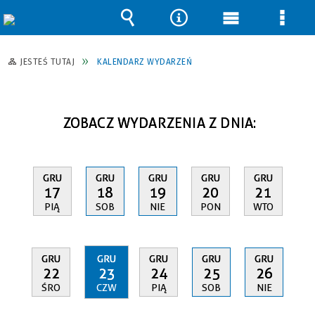
Wyszukiwarka
Narzędzia
Menu
Men
główne
szcz
JESTEŚ TUTAJ
KALENDARZ WYDARZEŃ
ZOBACZ WYDARZENIA Z DNIA:
GRU
GRU
GRU
GRU
GRU
17
18
19
20
21
PIĄ
SOB
NIE
PON
WTO
GRU
GRU
GRU
GRU
GRU
22
23
24
25
26
ŚRO
CZW
PIĄ
SOB
NIE