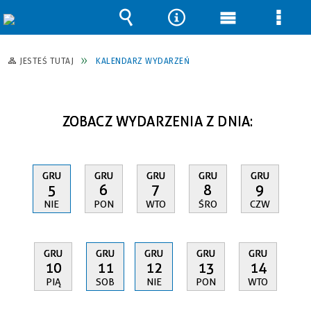
Wyszukiwarka
Narzędzia
Menu
Men
główne
szcz
JESTEŚ TUTAJ
KALENDARZ WYDARZEŃ
ZOBACZ WYDARZENIA Z DNIA:
GRU
GRU
GRU
GRU
GRU
5
6
7
8
9
NIE
PON
WTO
ŚRO
CZW
GRU
GRU
GRU
GRU
GRU
10
11
12
13
14
PIĄ
SOB
NIE
PON
WTO