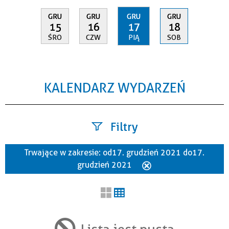
GRU
GRU
GRU
GRU
15
16
17
18
ŚRO
CZW
PIĄ
SOB
KALENDARZ WYDARZEŃ
Filtry
Trwające w zakresie:
od 17. grudzień 2021 do 17.
Szukana fraza
grudzień 2021
Usuń
ten
filtr
Kategoria
Lista jest pusta