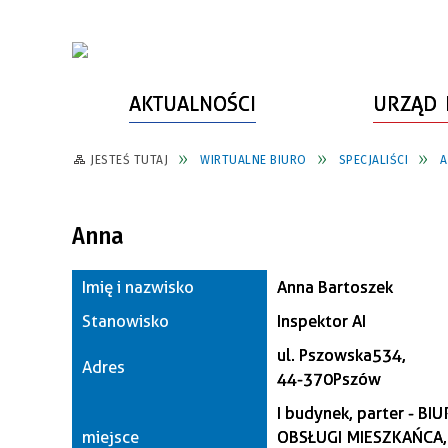
AKTUALNOŚCI
URZĄD 
JESTEŚ TUTAJ
WIRTUALNE BIURO
SPECJALIŚCI
A
WŁADZE MIASTA
INFORMACJE O MIEŚCIE
SPORT
ZAŁATW SPRAWĘ
URZĄD MIASTA
LUDZIE PSZOWA
KULTURA
ZDROWIE
Anna
URZĄD STANU CYWILNEGO
PARTNERZY, NGO
SZLAKI TURYSTYCZNE
BEZPIECZEŃSTWO
Imię i nazwisko
RADA MIEJSKA
JEDNOSTKI MIEJSKIE
ZABYTKI
ZWIERZĘTA W GMINIE
Anna Bartoszek
Stanowisko
Inspektor AI
BUDŻET MIASTA
EDUKACJA
POMIAR SATYSFAKCJI KLIENTA
ul. Pszowska 534,
Adres
STRATEGIE, PLANY, PROGRAMY
INWESTYCJE MIEJSKIE
INFORMATOR
44-370 Pszów
FUNDUSZE ZEWNĘTRZNE
POWIATOWY LIDER
KOMUNIKACJA I TRANSPORT
I budynek, parter - BI
PRZEDSIĘBIORCZOŚCI
miejsce
OBSŁUGI MIESZKAŃCA, 
ZAGOSPODAROWANIE