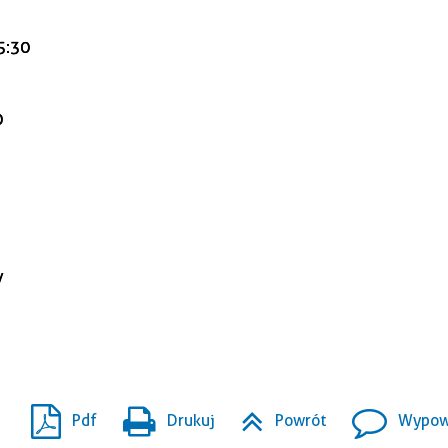
15:30
0
/
Pdf
Drukuj
Powrót
Wypowi