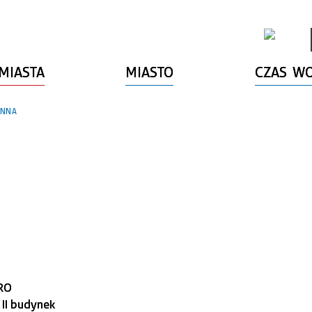
MIASTA
MIASTO
CZAS W
NNA
URO
II budynek