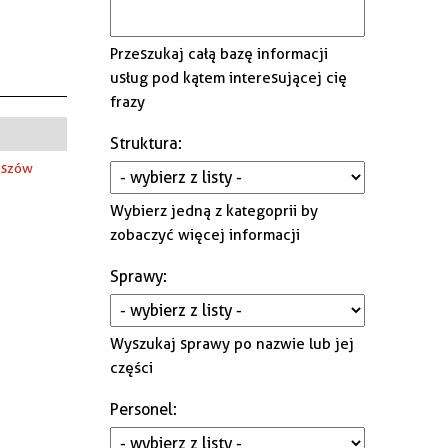
Gminna Komisja Rozwiązywania
Problemów Alkoholowych i
Przeszukaj całą bazę informacji
Przeciwdziałania Narkomanii
usług pod kątem interesującej cię
frazy
Struktura
:
Pszów
Wybierz jedną z kategoprii by
zobaczyć więcej informacji
Sprawy
:
Wyszukaj sprawy po nazwie lub jej
części
Personel
: