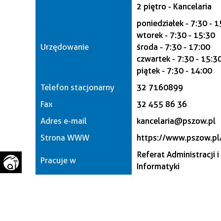
2 piętro - Kancelaria
WAŻNE TELEFONY
PRZESTRZENNE
poniedziałek - 7:30 - 
GAZETA SAMORZĄDOWA
wtorek - 7:30 - 15:30
"PSZOW.PL"
Urzędowanie
środa - 7:30 - 17:00
czwartek - 7:30 - 15:3
piątek - 7:30 - 14:00
Telefon stacjonarny
32 7160899
Fax
32 455 86 36
Adres e-mail
kancelaria@pszow.pl
Strona WWW
https://www.pszow.pl
Referat Administracji i
Pracuje w
Informatyki