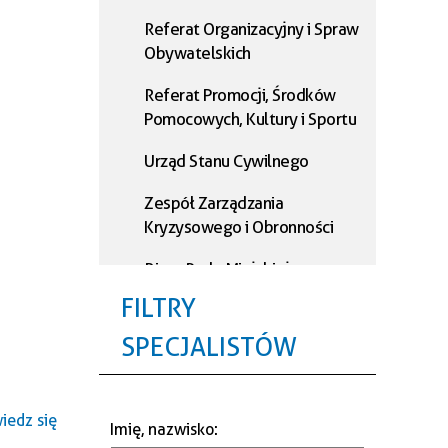
Referat Organizacyjny i Spraw
Obywatelskich
Referat Promocji, Środków
Pomocowych, Kultury i Sportu
Urząd Stanu Cywilnego
Zespół Zarządzania
Kryzysowego i Obronności
Biuro Rady Miejskiej
FILTRY
Referat Podatkowy
SPECJALISTÓW
Referat Księgowości
Referat Administracji i
Informatyki
edz się
Imię, nazwisko
: