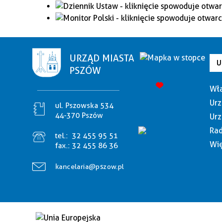
URZĄD MIASTA
U
PSZÓW
Wła
Urz
ul. Pszowska 534
44-370 Pszów
Urz
Rad
tel.:
32 455 95 51
Wię
fax.:
32 455 86 36
kancelaria@pszow.pl