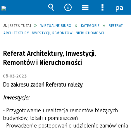
pane
Wyszukiwarka
Narzędzia
Menu
Menu
główne
szczegół
JESTEŚ TUTAJ
WIRTUALNE BIURO
KATEGORIE
REFERAT
ARCHITEKTURY, INWESTYCJI, REMONTÓW I NIERUCHOMOŚCI
Referat Architektury, Inwestycji,
Remontów i Nieruchomości
08-03-2023
Do zakresu zadań Referatu należy:
Inwestycje:
- Przygotowanie i realizacja remontów bieżących
budynków, lokali i pomieszczeń
- Prowadzenie postepowań o udzielenie zamówienia