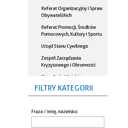
Referat Organizacyjny i Spraw
Obywatelskich
Referat Promocji, Środków
Pomocowych, Kultury i Sportu
Urząd Stanu Cywilnego
Zespół Zarządzania
Kryzysowego i Obronności
Biuro Rady Miejskiej
FILTRY KATEGORII
Referat Podatkowy
Referat Księgowości
Fraza / imię, nazwisko
:
Referat Administracji i
Informatyki