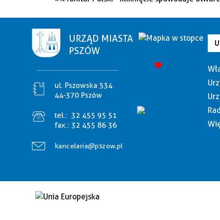
URZĄD MIASTA
U
PSZÓW
Wła
Urz
ul. Pszowska 534
44-370 Pszów
Urz
Rad
tel.:
32 455 95 51
Wię
fax.:
32 455 86 36
kancelaria@pszow.pl