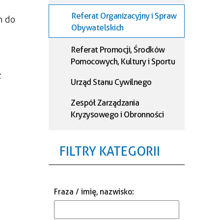
Referat Organizacyjny i Spraw
h do
Obywatelskich
Referat Promocji, Środków
Pomocowych, Kultury i Sportu
z
Urząd Stanu Cywilnego
Zespół Zarządzania
Kryzysowego i Obronności
Biuro Rady Miejskiej
FILTRY KATEGORII
Referat Podatkowy
Referat Księgowości
Fraza / imię, nazwisko
:
Referat Administracji i
Informatyki