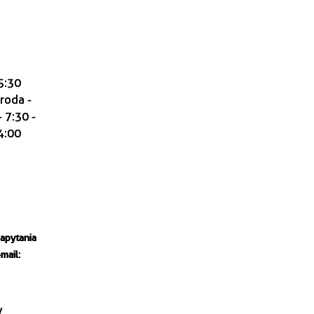
15:30
środa -
 7:30 -
14:00
zapytania
mail:
/