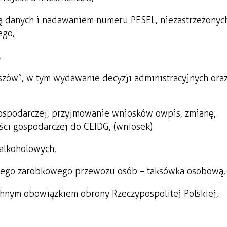
ją danych i nadawaniem numeru PESEL, nie zastrzeżonyc
ego,
,
zów”, w tym wydawanie decyzji administracyjnych ora
gospodarczej, przyjmowanie wniosków o wpis, zmianę,
ości gospodarczej do CEIDG, (wniosek)
alkoholowych,
wego zarobkowego przewozu osób – taksówka osobową,
hnym obowiązkiem obrony Rzeczypospolitej Polskiej,