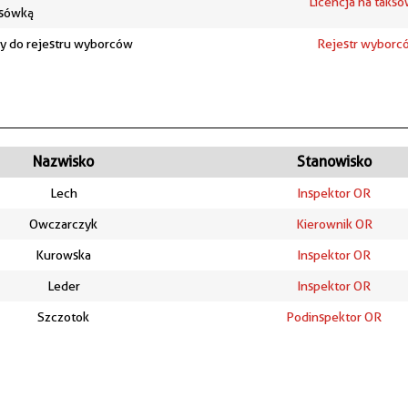
Licencja na taks
ksówką
y do rejestru wyborców
Rejestr wyborc
Nazwisko
Stanowisko
Lech
Inspektor OR
Owczarczyk
Kierownik OR
Kurowska
Inspektor OR
Leder
Inspektor OR
Szczotok
Podinspektor OR