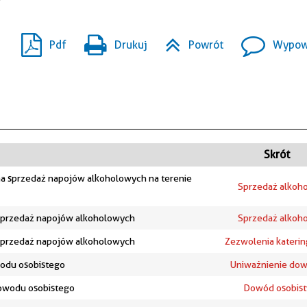
Pdf
Drukuj
Powrót
Wypowi
Skrót
a sprzedaż napojów alkoholowych na terenie
Sprzedaż alkoho
 sprzedaż napojów alkoholowych
Sprzedaż alkoho
 sprzedaż napojów alkoholowych
Zezwolenia kateri
odu osobistego
Uniważnienie do
owodu osobistego
Dowód osobist