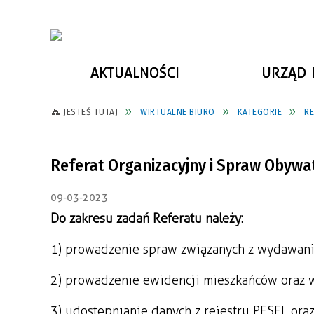
AKTUALNOŚCI
URZĄD 
JESTEŚ TUTAJ
WIRTUALNE BIURO
KATEGORIE
RE
WŁADZE MIASTA
INFORMACJE O MIEŚCIE
SPORT
ZAŁATW SPRAWĘ
URZĄD MIASTA
LUDZIE PSZOWA
KULTURA
ZDROWIE
Referat Organizacyjny i Spraw Obywa
URZĄD STANU CYWILNEGO
PARTNERZY, NGO
SZLAKI TURYSTYCZNE
BEZPIECZEŃSTWO
09-03-2023
RADA MIEJSKA
JEDNOSTKI MIEJSKIE
ZABYTKI
ZWIERZĘTA W GMINIE
Do zakresu zadań Referatu należy:
BUDŻET MIASTA
EDUKACJA
POMIAR SATYSFAKCJI KLIENTA
1) prowadzenie spraw związanych z wydawan
STRATEGIE, PLANY, PROGRAMY
INWESTYCJE MIEJSKIE
INFORMATOR
2) prowadzenie ewidencji mieszkańców oraz 
FUNDUSZE ZEWNĘTRZNE
POWIATOWY LIDER
KOMUNIKACJA I TRANSPORT
PRZEDSIĘBIORCZOŚCI
3) udostępnianie danych z rejestru PESEL ora
ZAGOSPODAROWANIE