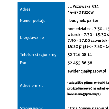
ul. Pszowska 534
Adres
44-370 Pszów
Numer pokoju
I budynek, parter
poniedziałek - 7:30 - 
wtorek - 7:30 - 15:30 
Urzędowanie
7:30 - 17:00 czwartek -
15:30 piątek - 7:30 - 
Telefon stacjonarny
32 716 08 11
Fax
32 455 86 36
ewidencja@pszow.pl
(wszystkie pisma, wnioski i 
Adres e-mail
proszę kierować na adres e-
kancelaria@pszow.pl)
Strona www
https://www.pszow.pl