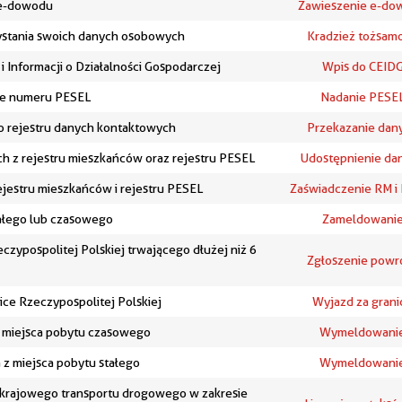
 e-dowodu
Zawieszenie e-do
stania swoich danych osobowych
Kradzież tożsamo
i Informacji o Działalności Gospodarczej
Wpis do CEID
ie numeru PESEL
Nadanie PESE
o rejestru danych kontaktowych
Przekazanie dan
h z rejestru mieszkańców oraz rejestru PESEL
Udostępnienie da
ejestru mieszkańców i rejestru PESEL
Zaświadczenie RM i
tałego lub czasowego
Zameldowani
zypospolitej Polskiej trwającego dłużej niż 6
Zgłoszenie powr
ice Rzeczypospolitej Polskiej
Wyjazd za grani
 miejsca pobytu czasowego
Wymeldowani
z miejsca pobytu stałego
Wymeldowani
e krajowego transportu drogowego w zakresie