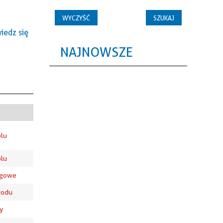
edz się
NAJNOWSZE
lu
lu
ngowe
wodu
y