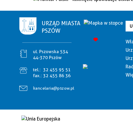
URZĄD MIASTA
U
PSZÓW
Wła
Urz
ul. Pszowska 534
44-370 Pszów
Urz
Rad
tel.:
32 455 95 51
Wię
fax.:
32 455 86 36
kancelaria@pszow.pl