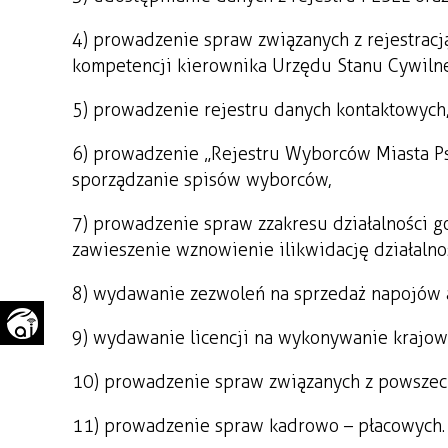
WAŻNE TELEFONY
PRZESTRZENNE
4) prowadzenie spraw związanych z rejestrac
GAZETA SAMORZĄDOWA
kompetencji kierownika Urzędu Stanu Cywiln
"PSZOW.PL"
5) prowadzenie rejestru danych kontaktowych
6) prowadzenie „Rejestru Wyborców Miasta Ps
sporządzanie spisów wyborców,
7) prowadzenie spraw z zakresu działalności 
zawieszenie wznowienie i likwidację działaln
8) wydawanie zezwoleń na sprzedaż napojów 
9) wydawanie licencji na wykonywanie krajo
10) prowadzenie spraw związanych z powszec
11) prowadzenie spraw kadrowo – płacowych.