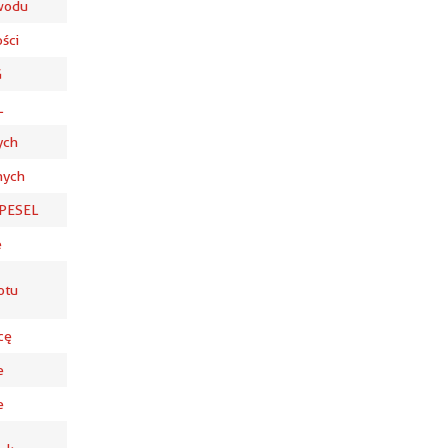
wodu
ści
G
L
ych
nych
 PESEL
e
otu
cę
e
e