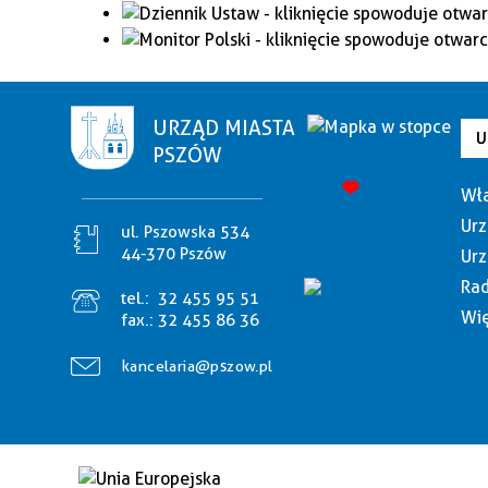
URZĄD MIASTA
U
PSZÓW
Wła
Urz
ul. Pszowska 534
44-370 Pszów
Urz
Rad
tel.:
32 455 95 51
Wię
fax.:
32 455 86 36
kancelaria@pszow.pl