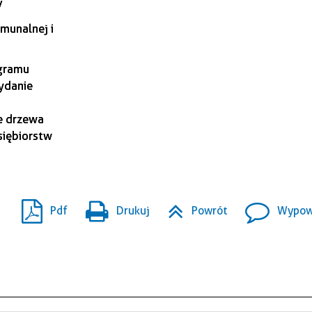
/
munalnej i
gramu
ydanie
e drzewa
siębiorstw
Pdf
Drukuj
Powrót
Wypowi