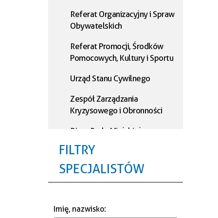
Referat Organizacyjny i Spraw
Obywatelskich
Referat Promocji, Środków
Pomocowych, Kultury i Sportu
Urząd Stanu Cywilnego
Zespół Zarządzania
Kryzysowego i Obronności
Biuro Rady Miejskiej
FILTRY
Referat Podatkowy
SPECJALISTÓW
Referat Księgowości
Referat Administracji i
Informatyki
Imię, nazwisko
: