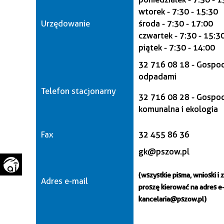
WAŻNE TELEFONY
PRZESTRZENNE
wtorek - 7:30 - 15:30
Urzędowanie
środa - 7:30 - 17:00
GAZETA SAMORZĄDOWA
czwartek - 7:30 - 15:3
"PSZOW.PL"
piątek - 7:30 - 14:00
32 716 08 18 - Gospo
odpadami
Telefon stacjonarny
32 716 08 28 - Gospo
komunalna i ekologia
Fax
32 455 86 36
gk@pszow.pl
(wszystkie pisma, wnioski i 
Adres e-mail
proszę kierować na adres e-
kancelaria@pszow.pl)