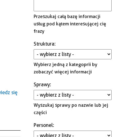
Gminna Komisja Rozwiązywania
Problemów Alkoholowych i
Przeszukaj całą bazę informacji
Przeciwdziałania Narkomanii
usług pod kątem interesującej cię
frazy
Struktura
:
Wybierz jedną z kategoprii by
zobaczyć więcej informacji
Sprawy
:
edz się
Wyszukaj sprawy po nazwie lub jej
części
Personel
: