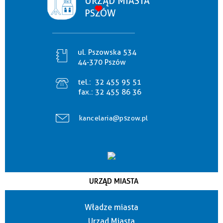
URZĄD MIASTA
PSZÓW
ul. Pszowska 534
44-370 Pszów
tel.:
32 455 95 51
fax.:
32 455 86 36
kancelaria@pszow.pl
URZĄD MIASTA
Władze miasta
Urząd Miasta