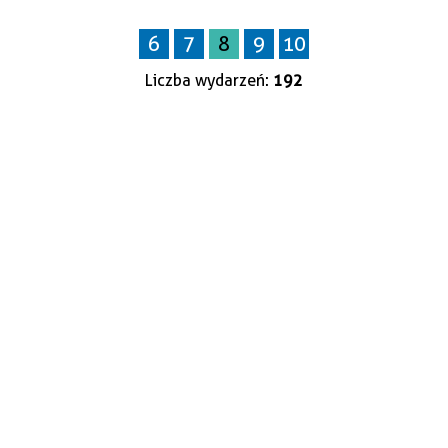
6
7
8
9
10
Kategoria
Liczba wydarzeń:
192
Trwające w
zakresie
—
Miejsce
Organizator