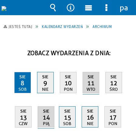
pane
Wyszukiwarka
Narzędzia
Menu
Menu
główne
szczegół
JESTEŚ TUTAJ
KALENDARZ WYDARZEŃ
ARCHIWUM
ZOBACZ WYDARZENIA Z DNIA:
SIE
SIE
SIE
SIE
SIE
11
8
9
10
12
WTO
SOB
NIE
PON
ŚRO
SIE
SIE
SIE
SIE
SIE
14
13
15
16
17
PIĄ
CZW
SOB
NIE
PON