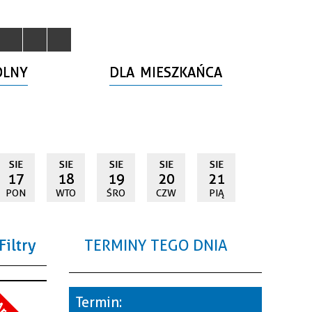
OLNY
DLA MIESZKAŃCA
SIE
SIE
SIE
SIE
SIE
17
18
19
20
21
PON
WTO
ŚRO
CZW
PIĄ
Filtry
TERMINY TEGO DNIA
a
Termin: