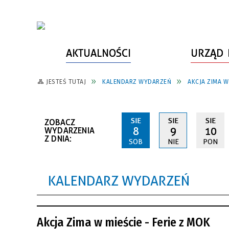
AKTUALNOŚCI
URZĄD 
JESTEŚ TUTAJ
KALENDARZ WYDARZEŃ
AKCJA ZIMA W
WŁADZE MIASTA
INFORMACJE O MIEŚCIE
SPORT
ZAŁATW SPRAWĘ
URZĄD MIASTA
LUDZIE PSZOWA
KULTURA
ZDROWIE
SIE
SIE
SIE
ZOBACZ
URZĄD STANU CYWILNEGO
PARTNERZY, NGO
SZLAKI TURYSTYCZNE
BEZPIECZEŃSTWO
8
9
10
WYDARZENIA
Z DNIA:
SOB
NIE
PON
RADA MIEJSKA
JEDNOSTKI MIEJSKIE
ZABYTKI
ZWIERZĘTA W GMINIE
BUDŻET MIASTA
EDUKACJA
POMIAR SATYSFAKCJI KLIENTA
KALENDARZ WYDARZEŃ
STRATEGIE, PLANY, PROGRAMY
INWESTYCJE MIEJSKIE
INFORMATOR
FUNDUSZE ZEWNĘTRZNE
POWIATOWY LIDER
KOMUNIKACJA I TRANSPORT
Akcja Zima w mieście - Ferie z MOK
PRZEDSIĘBIORCZOŚCI
ZAGOSPODAROWANIE