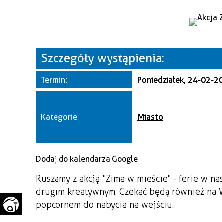
WAŻNE TELEFONY
PRZESTRZENNE
GAZETA SAMORZĄDOWA
"PSZOW.PL"
Szczegóły wystąpienia:
Termin:
Poniedziałek, 24-02-2
Kategorie
Miasto
Dodaj do kalendarza Google
Ruszamy z akcją "Zima w mieście" - ferie w n
drugim kreatywnym. Czekać będą również na W
popcornem do nabycia na wejściu.