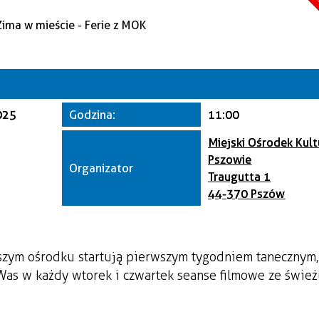
A
Kate
Trwające w z
Miej
025
Godzina:
11:00
Orga
Miejski Ośrodek Kul
Pszowie
Organizator
Traugutta 1
44-370 Pszów
aszym ośrodku startują pierwszym tygodniem tanecznym,
as w każdy wtorek i czwartek seanse filmowe ze świe