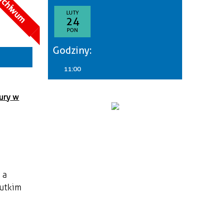
rchiwum
goria
LUTY
24
—
PON
akresie
Godziny:
sce
11:00
nizator
tury w
 a
żutkim