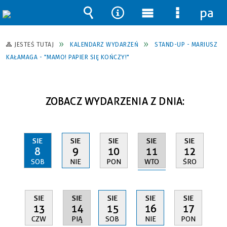
pane
Wyszukiwarka
Narzędzia
Menu
Menu
główne
szczegół
JESTEŚ TUTAJ
KALENDARZ WYDARZEŃ
STAND-UP - MARIUSZ
KAŁAMAGA - "MAMO! PAPIER SIĘ KOŃCZY!"
ZOBACZ WYDARZENIA Z DNIA:
SIE
SIE
SIE
SIE
SIE
11
8
9
10
12
WTO
SOB
NIE
PON
ŚRO
SIE
SIE
SIE
SIE
SIE
14
13
15
16
17
PIĄ
CZW
SOB
NIE
PON