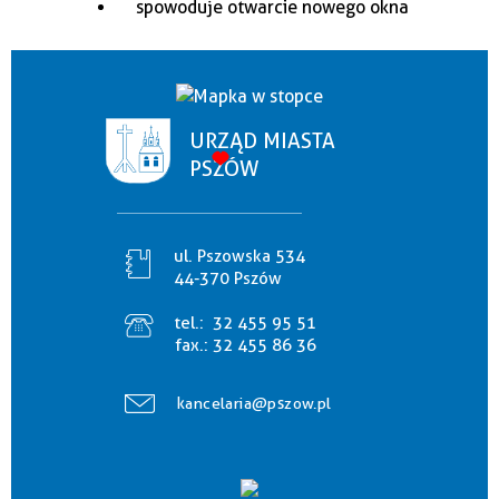
URZĄD MIASTA
PSZÓW
ul. Pszowska 534
44-370 Pszów
tel.:
32 455 95 51
fax.:
32 455 86 36
kancelaria@pszow.pl