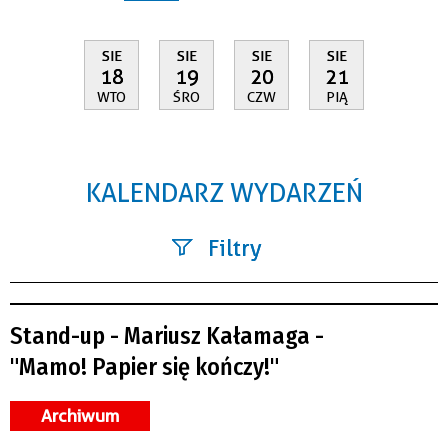
SIE
SIE
SIE
SIE
18
19
20
21
WTO
ŚRO
CZW
PIĄ
KALENDARZ WYDARZEŃ
Filtry
Szukana fraza
Stand-up - Mariusz Kałamaga -
Kategoria
"Mamo! Papier się kończy!"
Trwające w zakresie
Archiwum
—