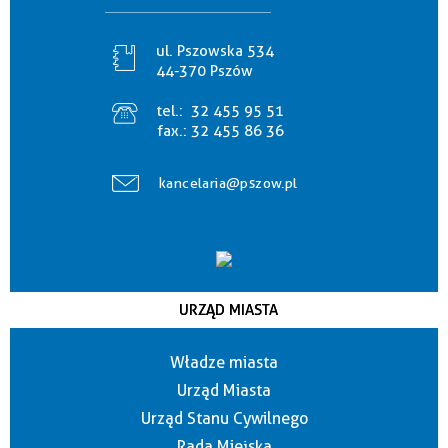
ul. Pszowska 534
44-370 Pszów
tel.:
32 455 95 51
fax.:
32 455 86 36
kancelaria@pszow.pl
URZĄD MIASTA
Władze miasta
Urząd Miasta
Urząd Stanu Cywilnego
Rada Miejska