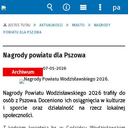
pane
Wyszukiwarka
Narzędzia
Menu
Menu
główne
szczegół
JESTEŚ TUTAJ
AKTUALNOŚCI
MIASTO
NAGRODY
POWIATU DLA PSZOWA
Nagrody powiatu dla Pszowa
07-05-2026
Archiwum
Nagrody Powiatu Wodzisławskiego 2026 trafiły do
osób z Pszowa. Doceniono ich osiągnięcia w kulturze
i sporcie oraz działalność na rzecz lokalnej
społeczności.
Z końcem kwietnia br. w Gościńcu Wodzisławskim