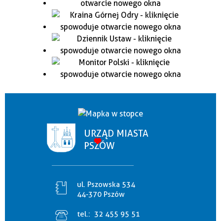
URZĄD MIASTA
PSZÓW
ul. Pszowska 534
44-370 Pszów
tel.:
32 455 95 51