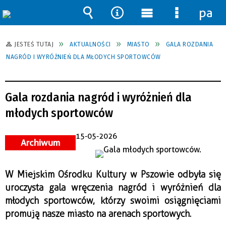
pane
Wyszukiwarka
Narzędzia
Menu
Menu
główne
szczegół
JESTEŚ TUTAJ
AKTUALNOŚCI
MIASTO
GALA ROZDANIA
NAGRÓD I WYRÓŻNIEŃ DLA MŁODYCH SPORTOWCÓW
Gala rozdania nagród i wyróżnień dla
młodych sportowców
15-05-2026
Archiwum
W Miejskim Ośrodku Kultury w Pszowie odbyła się
uroczysta gala wręczenia nagród i wyróżnień dla
młodych sportowców, którzy swoimi osiągnięciami
promują nasze miasto na arenach sportowych.