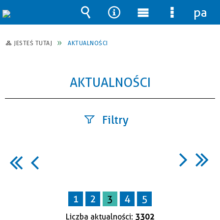
pane
Wyszukiwarka
Narzędzia
Menu
Menu
główne
szczegół
JESTEŚ TUTAJ
AKTUALNOŚCI
AKTUALNOŚCI
Filtry
Szukana
fraza
1
2
3
4
5
Data
publikacji
Liczba aktualności:
3302