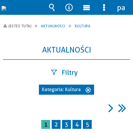
pane
Wyszukiwarka
Narzędzia
Menu
Menu
główne
szczegół
JESTEŚ TUTAJ
AKTUALNOŚCI
KULTURA
AKTUALNOŚCI
Filtry
Szukana
Kategoria:
Kultura
Usuń
fraza
ten
filtr
Data
1
2
3
4
5
publikacji