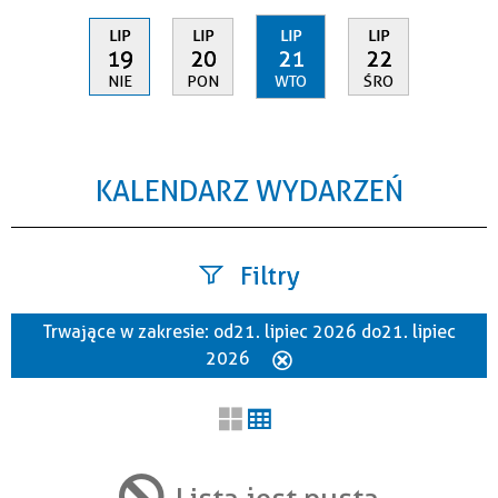
LIP
LIP
LIP
LIP
19
20
21
22
NIE
PON
WTO
ŚRO
KALENDARZ WYDARZEŃ
Filtry
Trwające w zakresie:
od 21. lipiec 2026 do 21. lipiec
Szukana fraza
2026
Usuń
ten
filtr
Kategoria
Lista jest pusta