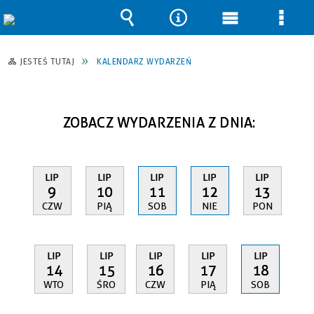
Wyszukiwarka
Narzędzia
Menu
Men
główne
szcz
JESTEŚ TUTAJ
KALENDARZ WYDARZEŃ
ZOBACZ WYDARZENIA Z DNIA:
LIP
LIP
LIP
LIP
LIP
9
10
11
12
13
CZW
PIĄ
SOB
NIE
PON
LIP
LIP
LIP
LIP
LIP
14
15
16
17
18
WTO
ŚRO
CZW
PIĄ
SOB