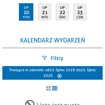
LIP
LIP
LIP
LIP
20
21
22
23
PON
WTO
ŚRO
CZW
KALENDARZ WYDARZEŃ
Filtry
Trwające w zakresie:
od 20. lipiec 2026 do 20. lipiec
Szukana fraza
2026
Usuń
ten
filtr
Kategoria
Lista jest pusta