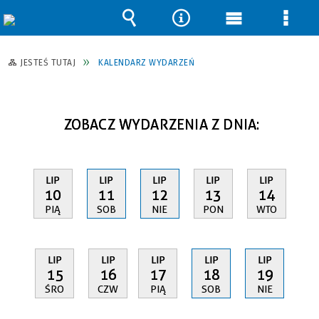
Wyszukiwarka
Narzędzia
Menu
Men
główne
szcz
JESTEŚ TUTAJ
KALENDARZ WYDARZEŃ
ZOBACZ WYDARZENIA Z DNIA:
LIP
LIP
LIP
LIP
LIP
10
11
12
13
14
PIĄ
SOB
NIE
PON
WTO
LIP
LIP
LIP
LIP
LIP
15
16
17
18
19
ŚRO
CZW
PIĄ
SOB
NIE