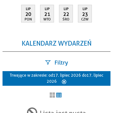
LIP
LIP
LIP
LIP
20
21
22
23
PON
WTO
ŚRO
CZW
KALENDARZ WYDARZEŃ
Filtry
Trwające w zakresie:
od 17. lipiec 2026 do 17. lipiec
Szukana fraza
2026
Usuń
ten
filtr
Kategoria
Lista jest pusta