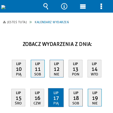
Wyszukiwarka
Narzędzia
Menu
Men
główne
szcz
JESTEŚ TUTAJ
KALENDARZ WYDARZEŃ
ZOBACZ WYDARZENIA Z DNIA:
LIP
LIP
LIP
LIP
LIP
10
11
12
13
14
PIĄ
SOB
NIE
PON
WTO
LIP
LIP
LIP
LIP
LIP
15
16
17
18
19
ŚRO
CZW
PIĄ
SOB
NIE