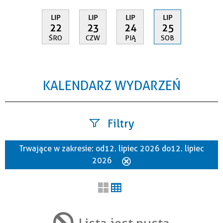
LIP
LIP
LIP
LIP
22
23
24
25
ŚRO
CZW
PIĄ
SOB
KALENDARZ WYDARZEŃ
Filtry
Trwające w zakresie:
od 12. lipiec 2026 do 12. lipiec
Szukana fraza
2026
Usuń
ten
filtr
Kategoria
Lista jest pusta