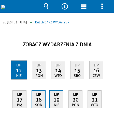
Wyszukiwarka
Narzędzia
Menu
Men
główne
szcz
JESTEŚ TUTAJ
KALENDARZ WYDARZEŃ
ZOBACZ WYDARZENIA Z DNIA:
LIP
LIP
LIP
LIP
LIP
12
13
14
15
16
NIE
PON
WTO
ŚRO
CZW
LIP
LIP
LIP
LIP
LIP
17
18
19
20
21
PIĄ
SOB
NIE
PON
WTO