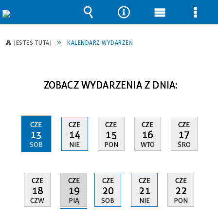
Wyszukiwarka
Narzędzia
Menu
Men
główne
szcz
JESTEŚ TUTAJ
KALENDARZ WYDARZEŃ
ZOBACZ WYDARZENIA Z DNIA:
CZE
CZE
CZE
CZE
CZE
13
14
15
16
17
SOB
NIE
PON
WTO
ŚRO
CZE
CZE
CZE
CZE
CZE
19
18
20
21
22
PIĄ
CZW
SOB
NIE
PON