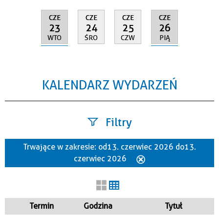
CZE
CZE
CZE
CZE
23
26
24
25
WTO
PIĄ
ŚRO
CZW
KALENDARZ WYDARZEŃ
Filtry
Trwające w zakresie:
od 13. czerwiec 2026 do 13.
Szukana fraza
czerwiec 2026
Usuń
ten
filtr
Kategoria
Termin
Godzina
Tytuł