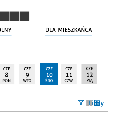
OLNY
DLA MIESZKAŃCA
CZE
CZE
CZE
CZE
CZE
12
8
9
10
11
PIĄ
PON
WTO
ŚRO
CZW
Filtry
Szukana
fraza