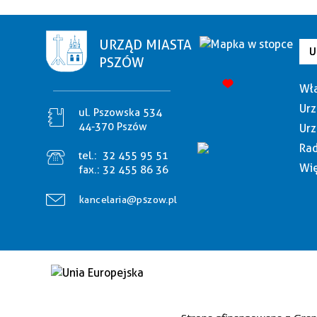
URZĄD MIASTA
U
PSZÓW
Wła
Urz
ul. Pszowska 534
44-370 Pszów
Urz
Rad
tel.:
32 455 95 51
Wię
fax.:
32 455 86 36
kancelaria@pszow.pl