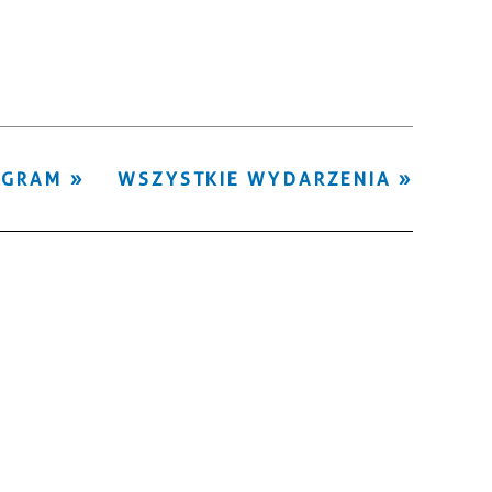
Kategoria
Trwające w
—
zakresie
Miejsce
OGRAM
WSZYSTKIE WYDARZENIA
Organizator