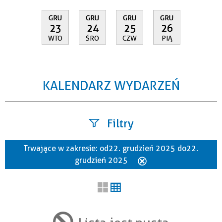
GRU
GRU
GRU
GRU
23
24
25
26
WTO
ŚRO
CZW
PIĄ
KALENDARZ WYDARZEŃ
Filtry
Trwające w zakresie:
od 22. grudzień 2025 do 22.
Szukana fraza
grudzień 2025
Usuń
ten
filtr
Kategoria