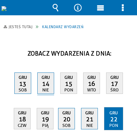
Wyszukiwarka
Narzędzia
Menu
Men
główne
szcz
JESTEŚ TUTAJ
KALENDARZ WYDARZEŃ
ZOBACZ WYDARZENIA Z DNIA:
GRU
GRU
GRU
GRU
GRU
14
13
15
16
17
NIE
SOB
PON
WTO
ŚRO
GRU
GRU
GRU
GRU
GRU
18
19
20
21
22
CZW
PIĄ
SOB
NIE
PON